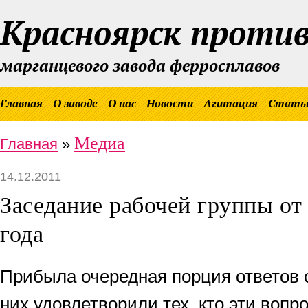
Красноярск проти
марганцевого завода ферросплавов
Главная
О заводе
О нас
Новости
Агитация
Стать
Медиа
Главная
»
14.12.2011
Заседание рабочей группы от
года
Прибыла очередная порция ответов о
них удовлетворили тех, кто эти вопр