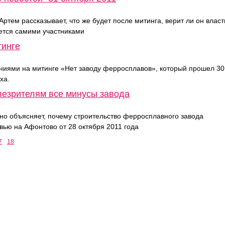
тем рассказывает, что же будет после митинга, верит ли он власт
ется самими участниками
тинге
ниями на митинге «Нет заводу ферросплавов», который прошел 30
ха.
елезрителям все минусы завода
но объясняет, почему строительство ферросплавного завода
вью на Афонтово от 28 октября 2011 года
7
18