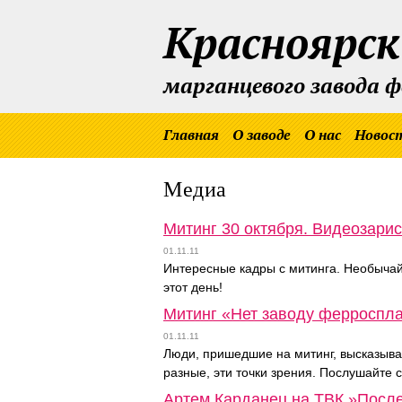
Красноярск
марганцевого завода 
Главная
О заводе
О нас
Новос
Медиа
Митинг 30 октября. Видеозари
01.11.11
Интересные кадры с митинга. Необычайн
этот день!
Митинг «Нет заводу ферроспл
01.11.11
Люди, пришедшие на митинг, высказыва
разные, эти точки зрения. Послушайте 
Артем Карданец на ТВК »После