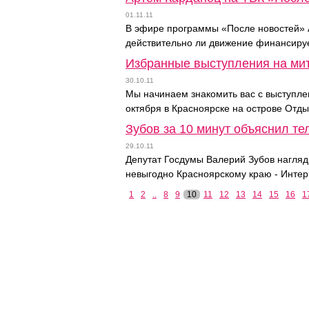
01.11.11
В эфире программы «После новостей» Ар
действительно ли движение финансиру
Избранные выступления на ми
30.10.11
Мы начинаем знакомить вас с выступле
октября в Красноярске на острове Отды
Зубов за 10 минут объяснил т
29.10.11
Депутат Госдумы Валерий Зубов нагляд
невыгодно Красноярскому краю - Интер
1
2
..
8
9
10
11
12
13
14
15
16
1