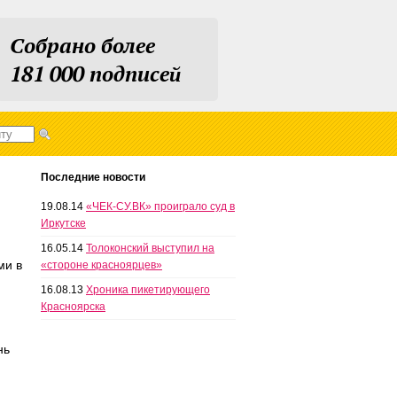
Собрано более
181 000 подписей
Последние новости
19.08.14
«ЧЕК-СУ.ВК» проиграло суд в
Иркутске
16.05.14
Толоконский выступил на
ми в
«стороне красноярцев»
16.08.13
Хроника пикетирующего
Красноярска
нь