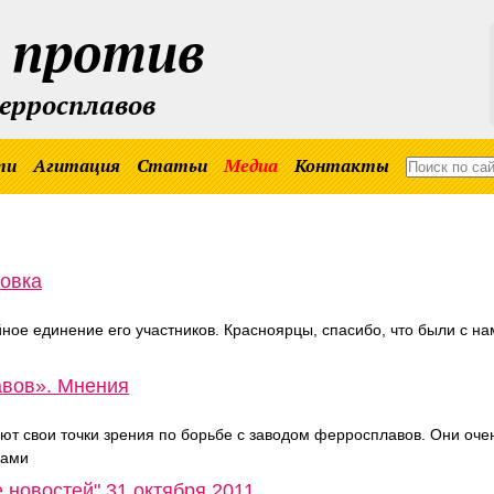
 против
ферросплавов
ти
Агитация
Статьи
Медиа
Контакты
совка
ое единение его участников. Красноярцы, спасибо, что были с на
авов». Мнения
ют свои точки зрения по борьбе с заводом ферросплавов. Они оче
сами
 новостей" 31 октября 2011