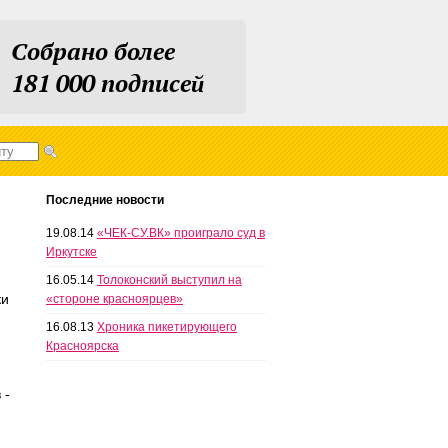
Собрано более
181 000 подписей
Последние новости
19.08.14
«ЧЕК-СУ.ВК» проиграло суд в
Иркутске
16.05.14
Толоконский выступил на
ки
«стороне красноярцев»
16.08.13
Хроника пикетирующего
Красноярска
 -