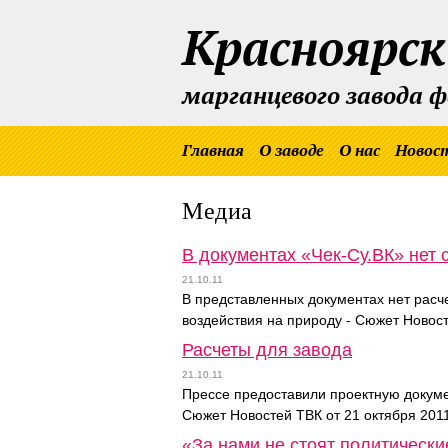
Красноярск
марганцевого завода 
Главная
О заводе
О нас
Новос
Медиа
В документах «Чек-Су.ВК» нет 
21.10.11
В представленных документах нет расче
воздействия на природу - Сюжет Новост
Расчеты для завода
21.10.11
Прессе предоставили проектную докуме
Сюжет Новостей ТВК от 21 октября 201
«За нами не стоят политическ