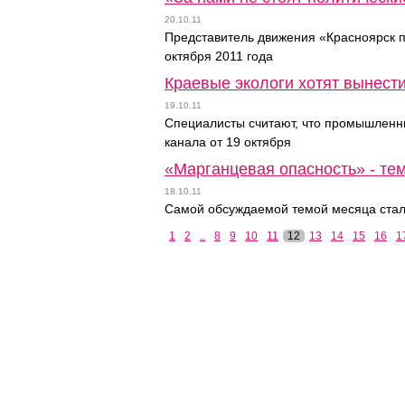
20.10.11
Представитель движения «Красноярск п
октября 2011 года
Краевые экологи хотят вынест
19.10.11
Специалисты считают, что промышленны
канала от 19 октября
«Марганцевая опасность» - те
18.10.11
Самой обсуждаемой темой месяца стал
1
2
..
8
9
10
11
12
13
14
15
16
1