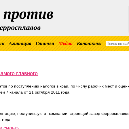
 против
ферросплавов
ти
Агитация
Статьи
Медиа
Контакты
самого главного
тов по поступлению налогов в край, по числу рабочих мест и оцен
ей 7 канала от 21 октября 2011 года
нтацию, поступившую от компании, строящей завод ферросплавов
1 года
ие силы»