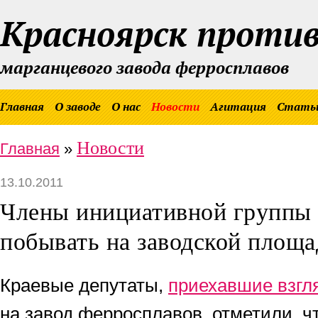
Красноярск проти
марганцевого завода ферросплавов
Главная
О заводе
О нас
Новости
Агитация
Стать
Новости
Главная
»
13.10.2011
Члены инициативной группы 
побывать на заводской площа
Краевые депутаты,
приехавшие взгл
на завод ферросплавов, отметили, ч