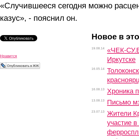
«Случившееся сегодня можно расцен
казус», - пояснил он.
Новое в эт
«ЧЕК-СУ.В
19.08.14
Нравится
Иркутске
Толоконск
16.05.14
краснояр
Хроника 
16.08.13
Письмо м
13.08.13
Жители Кр
23.07.13
участие в
ферроспл