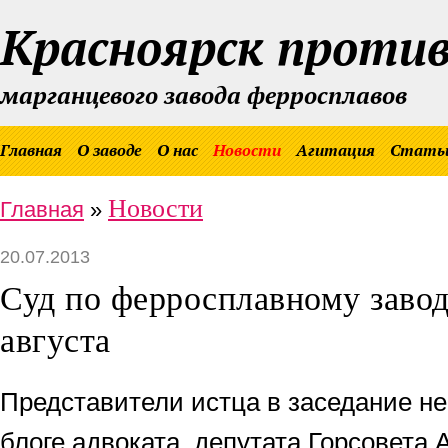
Красноярск проти
марганцевого завода ферросплавов
Главная
О заводе
О нас
Новости
Агитация
Стать
Новости
Главная
»
20.07.2013
Суд по ферросплавному завод
августа
Представители истца в заседание не
блоге адвоката, депутата Горсовета 