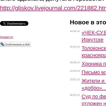
http://gliskov.livejournal.com/221882.ht
Новое в эт
«ЧЕК-СУ.В
19.08.14
Нравится
Иркутске
Толоконск
16.05.14
краснояр
Хроника 
16.08.13
Письмо м
13.08.13
Жители и
13.07.13
«добро»..
Суд по ф
30.05.13
отложен н