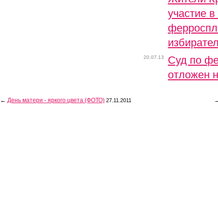
участие в
ферроспл
избирател
Суд по ф
20.07.13
отложен н
←
День матери - яркого цвета (ФОТО)
27.11.2011