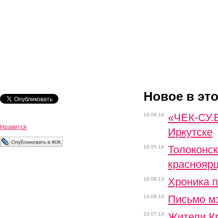
Новое в эт
«ЧЕК-СУ.В
19.08.14
Нравится
Иркутске
Толоконск
16.05.14
краснояр
Хроника 
16.08.13
Письмо м
13.08.13
Жители Кр
23.07.13