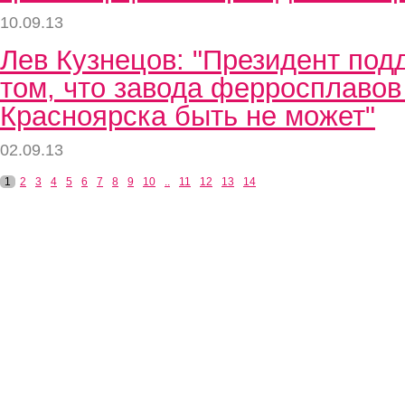
10.09.13
Лев Кузнецов: "Президент по
том, что завода ферросплавов
Красноярска быть не может"
02.09.13
1
2
3
4
5
6
7
8
9
10
..
11
12
13
14