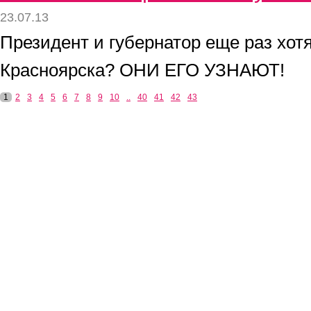
23.07.13
Президент и губернатор еще раз хот
Красноярска? ОНИ ЕГО УЗНАЮТ!
1
2
3
4
5
6
7
8
9
10
..
40
41
42
43