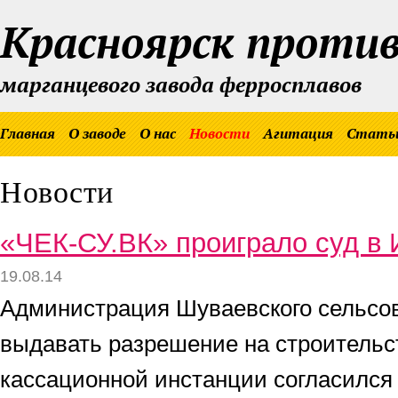
Красноярск проти
марганцевого завода ферросплавов
Главная
О заводе
О нас
Новости
Агитация
Стать
Новости
«ЧЕК-СУ.ВК» проиграло суд в 
19.08.14
Администрация Шуваевского сельсов
выдавать разрешение на строительс
кассационной инстанции согласился