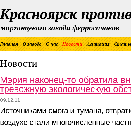
Красноярск проти
марганцевого завода ферросплавов
Главная
О заводе
О нас
Новости
Агитация
Стать
Новости
Мэрия наконец-то обратила в
тревожную экологическую обс
09.12.11
Источниками смога и тумана, отврат
воздухе стали многочисленные част