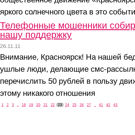
яркого солнечного цвета в это событ
Телефонные мошенники собира
нашу поддержку
26.11.11
Внимание, Красноярск! На нашей бе
ушлые люди, делающие смс-рассылк
перечислить 50 рублей в пользу дви
этому никакого отношения
1
2
3
..
18
19
20
21
22
23
24
25
26
27
..
41
42
43